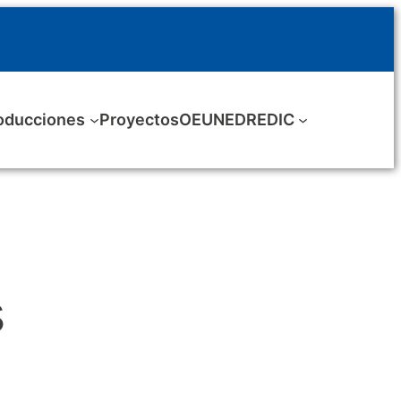
oducciones
Proyectos
OEUNED
REDIC
s