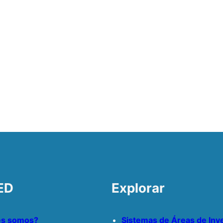
ED
Explorar
es somos?
Sistemas de Áreas de Inv